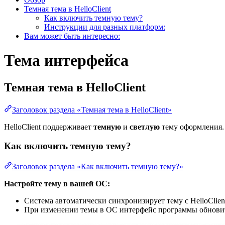
Темная тема в HelloClient
Как включить темную тему?
Инструкции для разных платформ:
Вам может быть интересно:
Тема интерфейса
Темная тема в HelloClient
Заголовок раздела «Темная тема в HelloClient»
HelloClient поддерживает
темную
и
светлую
тему оформления.
Как включить темную тему?
Заголовок раздела «Как включить темную тему?»
Настройте тему в вашей ОС:
Система автоматически синхронизирует тему с HelloClien
При изменении темы в ОС интерфейс программы обновитс