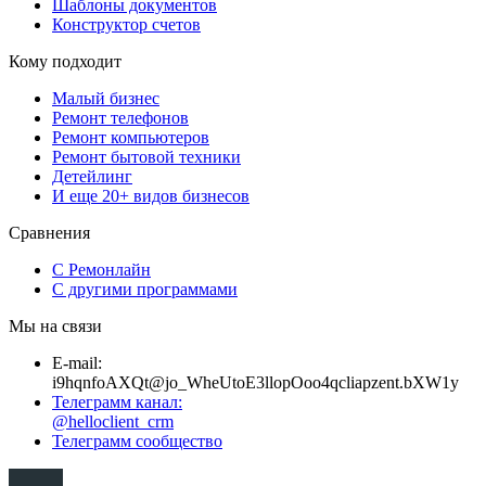
Шаблоны документов
Конструктор счетов
Кому подходит
Малый бизнес
Ремонт телефонов
Ремонт компьютеров
Ремонт бытовой техники
Детейлинг
И еще 20+ видов бизнесов
Сравнения
С Ремонлайн
С другими программами
Мы на связи
E-mail:
i
9hq
n
f
o
AXQt
@
jo_W
h
e
UtoE3
l
l
opOo
o
4q
c
l
i
apz
e
n
t
.
b
XW1
y
Телеграмм канал:
@helloclient_crm
Телеграмм сообщество