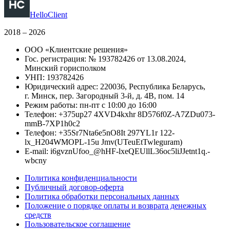
HelloClient
2018 – 2026
ООО «Клиентские решения»
Гос. регистрация: № 193782426 от 13.08.2024,
Минский горисполком
УНП: 193782426
Юридический адрес: 220036, Республика Беларусь,
г. Минск, пер. Загородный 3-й, д. 4В, пом. 14
Режим работы: пн-пт с 10:00 до 16:00
Телефон:
+
3
7
5
up27
4
XVD
4
kxhr
8D
5
7
6f
0
Z
-
A
7
ZDu07
3
-
mmB
-
7
XP1h
0
c2
Телефон:
+
3
5Sr
7
Nta6e
5
nO8It
2
9
7YL1r
1
2
2
-
lx_H2
0
4
WMOPL
-
1
5
u
Jmv
(
U
T
e
uEtTw
l
e
g
u
r
a
m
)
E-mail:
i
6gvz
n
U
f
o
o_
@
h
HF-lx
e
QEU
l
l
L36
o
c
5
l
i
JJ
e
t
n
t
1q
.
-
w
b
cn
y
Политика конфиденциальности
Публичный договор-оферта
Политика обработки персональных данных
Положение о порядке оплаты и возврата денежных
средств
Пользовательское соглашение