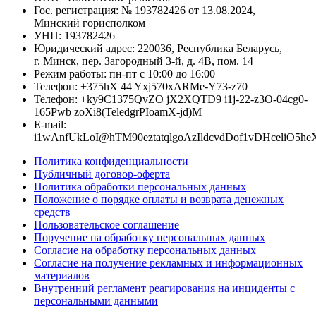
Гос. регистрация: № 193782426 от 13.08.2024,
Минский горисполком
УНП: 193782426
Юридический адрес: 220036, Республика Беларусь,
г. Минск, пер. Загородный 3-й, д. 4В, пом. 14
Режим работы: пн-пт с 10:00 до 16:00
Телефон:
+
3
7
5
hX
4
4
Yxj
5
7
0
xARMe
-
Y
7
3
-
z
7
0
Телефон:
+
ky9C1
3
7
5
QvZO
jX
2
XQTD
9
i
1
j-
2
2
-z3O
-
0
4
cg0
-
1
6
5
Pwb
zoXi8
(
T
e
l
e
d
g
r
PIo
a
m
X-jd
)
M
E-mail:
i
1wA
n
f
UkL
o
I
@
h
TM90
e
ztatq
l
goAzI
l
dcvdD
o
f1vDH
c
e
l
i
O5h
e
Политика конфиденциальности
Публичный договор-оферта
Политика обработки персональных данных
Положение о порядке оплаты и возврата денежных
средств
Пользовательское соглашение
Поручение на обработку персональных данных
Согласие на обработку персональных данных
Согласие на получение рекламных и информационных
материалов
Внутренний регламент реагирования на инциденты с
персональными данными