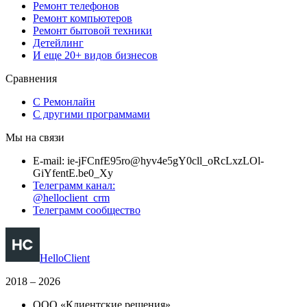
Ремонт телефонов
Ремонт компьютеров
Ремонт бытовой техники
Детейлинг
И еще 20+ видов бизнесов
Сравнения
С Ремонлайн
С другими программами
Мы на связи
E-mail:
i
e-jFC
n
f
E95r
o
@
h
yv4
e
5gY0c
l
l
_
o
R
c
LxzLO
l
-
G
i
Yf
e
n
t
E
.
b
e0_X
y
Телеграмм канал:
@helloclient_crm
Телеграмм сообщество
HelloClient
2018 – 2026
ООО «Клиентские решения»