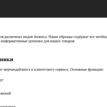
я различных видов бизнеса. Наши образцы содержат все необход
и информативные ценники для ваших товаров.
нники
 мерчандайзинга и клиентского сервиса. Основные функции:
уг
ожений
разования