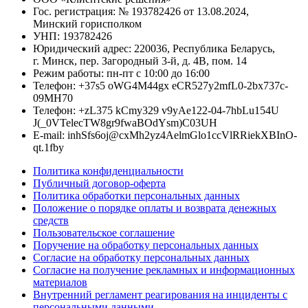
Гос. регистрация: № 193782426 от 13.08.2024,
Минский горисполком
УНП: 193782426
Юридический адрес: 220036, Республика Беларусь,
г. Минск, пер. Загородный 3-й, д. 4В, пом. 14
Режим работы: пн-пт с 10:00 до 16:00
Телефон:
+
3
7
s
5
oWG4M
4
4
gx
eCR
5
2
7
y2mfL
0
-
2bx
7
3
7c
-
09MH
7
0
Телефон:
+
zL
3
7
5
kCmy3
2
9
v9yAe
1
2
2
-
0
4
-
7hbLu
1
5
4U
J
(
_0V
T
e
l
e
cTW8
g
r
9fw
a
BOdYs
m
)
C03UH
E-mail:
i
n
hS
f
s6
o
j
@
cxM
h
2yz4A
e
l
mG
l
o
1
c
cV
l
RR
i
e
kXBI
n
O-
q
t
.
1f
b
y
Политика конфиденциальности
Публичный договор-оферта
Политика обработки персональных данных
Положение о порядке оплаты и возврата денежных
средств
Пользовательское соглашение
Поручение на обработку персональных данных
Согласие на обработку персональных данных
Согласие на получение рекламных и информационных
материалов
Внутренний регламент реагирования на инциденты с
персональными данными