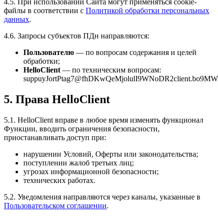
4.5. При использовании Сайта могут применяться cookie-
файлы в соответствии с
Политикой обработки персональных
данных
.
4.6. Запросы субъектов ПДн направляются:
Пользователю
— по вопросам содержания и целей
обработки;
HelloClient
— по техническим вопросам:
s
u
p
p
uyJ
o
r
t
Ptag7
@
f
h
DKwQ
e
Mjo
l
u
l
I9WN
o
DR2
c
l
i
e
n
t
.
b
o9MW
5. Права HelloClient
5.1. HelloClient вправе в любое время изменять функционал
Функции, вводить ограничения безопасности,
приостанавливать доступ при:
нарушении Условий, Оферты или законодательства;
поступлении жалоб третьих лиц;
угрозах информационной безопасности;
технических работах.
5.2. Уведомления направляются через каналы, указанные в
Пользовательском соглашении
.