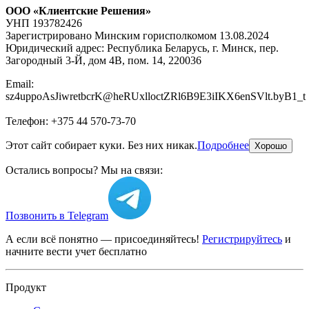
ООО «Клиентские Решения»
УНП 193782426
Зарегистрировано Минским горисполкомом 13.08.2024
Юридический адрес: Республика Беларусь, г. Минск, пер.
Загородный 3-Й, дом 4В, пом. 14, 220036
Email:
s
z4
u
p
p
o
AsJiw
r
e
t
bcrK
@
h
e
RUx
l
l
o
c
tZR
l
6B9E3
i
IKX6
e
n
SVl
t
.
b
y
B1_t
Телефон: +375 44 570-73-70
Этот сайт собирает куки. Без них никак.
Подробнее
Хорошо
Остались вопросы? Мы на связи:
Позвонить в Telegram
А если всё понятно — присоединяйтесь!
Регистрируйтесь
и
начните вести учет бесплатно
Продукт