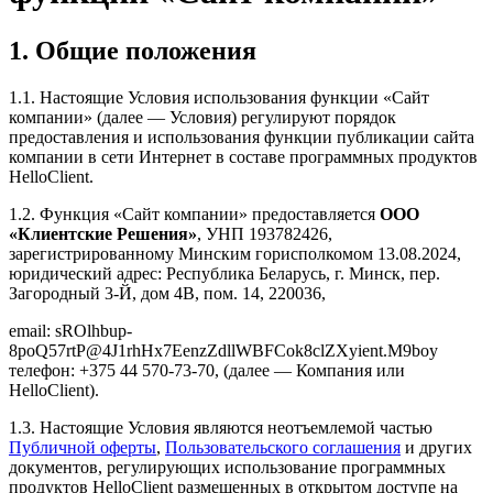
1. Общие положения
1.1. Настоящие Условия использования функции «Сайт
компании» (далее —
Условия
) регулируют порядок
предоставления и использования функции публикации сайта
компании в сети Интернет в составе программных продуктов
HelloClient.
1.2. Функция «Сайт компании» предоставляется
ООО
«Клиентские Решения»
, УНП 193782426,
зарегистрированному Минским горисполкомом 13.08.2024,
юридический адрес: Республика Беларусь, г. Минск, пер.
Загородный 3-Й, дом 4В, пом. 14, 220036,
email:
s
ROlhb
u
p
-
8
p
o
Q57
r
t
P
@
4J1r
h
Hx7E
e
nzZd
l
l
WBFC
o
k8
c
l
ZXy
i
e
n
t
.
M9
b
o
y
телефон: +375 44 570-73-70, (далее — Компания или
HelloClient).
1.3. Настоящие Условия являются неотъемлемой частью
Публичной оферты
,
Пользовательского соглашения
и других
документов, регулирующих использование программных
продуктов HelloClient размещенных в открытом доступе на