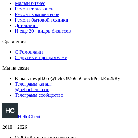
Малый бизнес
Ремонт телефонов
Ремонт компьютеров
Ремонт бытовой техники
Детейлинг
И еще 20+ видов бизнесов
Сравнения
С Ремонлайн
С другими программами
Мы на связи
E-mail:
i
n
wp
f
k6-
o
@
h
e
l
nOMo6
l
5Gu
o
c
l
i
P
e
n
t
.
Kn2
b
B
y
Телеграмм канал:
@helloclient_crm
Телеграмм сообщество
HelloClient
2018 – 2026
ООО «Клиентские решения»