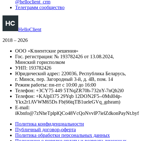
@helloclient_crm
Телеграмм сообщество
HelloClient
2018 – 2026
ООО «Клиентские решения»
Гос. регистрация: № 193782426 от 13.08.2024,
Минский горисполком
УНП: 193782426
Юридический адрес: 220036, Республика Беларусь,
г. Минск, пер. Загородный 3-й, д. 4В, пом. 14
Режим работы: пн-пт с 10:00 до 16:00
Телефон:
+
3
CY
7
5
4
4
9
5
TNqZR
7
0
h
-
7
3
2nY
-
7
nQh2i
0
Телефон:
+
KAlpI
3
7
5
2
9
Yqb
1
2
DON
2
F5-
-
0
MsI0
4
p
-
Ykx2r
1
AVWM6
5
Ds
Fb
(
66tq
T
B1u
e
l
e
GVq_
g
ds
r
a
m
)
E-mail:
i
Kb
n
f
o
@
7zN
h
e
Tp
l
p
l
QC
o
48V
c
QoNvv
l
P7
i
e
lZdko
n
PayN
t
.
b
y
f
Политика конфиденциальности
Публичный договор-оферта
Политика обработки персональных данных
Положение о порядке оплаты и возврата денежных