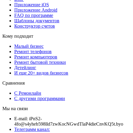
Приложение iOS
Приложение Android
FAQ по программе
Шаблоны документов
Конструктор счетов
Кому подходит
Малый бизнес
Ремонт телефонов
Ремонт компьютеров
Ремонт бытовой техники
Детейлинг
И еще 20+ видов бизнесов
Сравнения
С Ремонлайн
С другими программами
Мы на связи
E-mail:
i
P
n
S2-
4
f
o
@
s4y
h
e
b598
l
l
d7zwK
o
c
NGwdT
l
aP4d
i
e
C
n
vKQ5
t
.
b
y
o
Телеграмм канал: