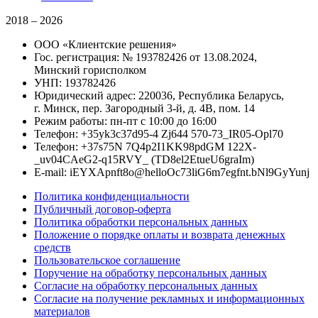
2018 – 2026
ООО «Клиентские решения»
Гос. регистрация: № 193782426 от 13.08.2024,
Минский горисполком
УНП: 193782426
Юридический адрес: 220036, Республика Беларусь,
г. Минск, пер. Загородный 3-й, д. 4В, пом. 14
Режим работы: пн-пт с 10:00 до 16:00
Телефон:
+
35yk
3
c3
7
d9
5
-4
Zj6
4
4
5
7
0
-
7
3
_IR05
-
Opl
7
0
Телефон:
+
3
7s
7
5
N
7Q4p
2
I1KK
9
8pdGM
1
2
2
X
-
_uv
0
4
CAeG2
-
q
1
5
RVY_
(
T
D8
e
l
2Etu
e
U6
g
r
a
I
m
)
E-mail:
i
EYXAp
n
f
t8
o
@
h
e
l
l
o
O
c
73
l
i
G6m7
e
gf
n
t
.
b
Nl9G
y
Yunj
Политика конфиденциальности
Публичный договор-оферта
Политика обработки персональных данных
Положение о порядке оплаты и возврата денежных
средств
Пользовательское соглашение
Поручение на обработку персональных данных
Согласие на обработку персональных данных
Согласие на получение рекламных и информационных
материалов