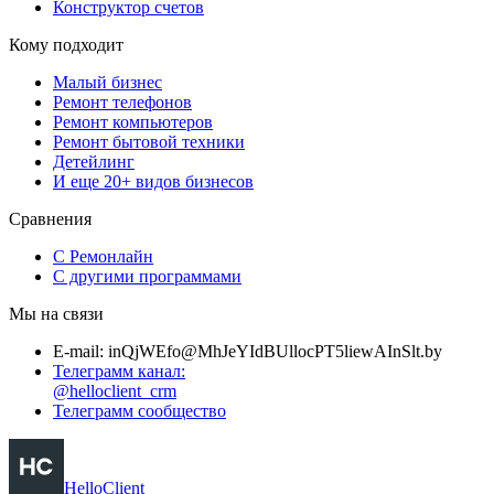
Конструктор счетов
Кому подходит
Малый бизнес
Ремонт телефонов
Ремонт компьютеров
Ремонт бытовой техники
Детейлинг
И еще 20+ видов бизнесов
Сравнения
С Ремонлайн
С другими программами
Мы на связи
E-mail:
i
n
QjWE
f
o
@
M
h
J
e
YIdBU
l
l
o
c
PT5
l
i
e
wAI
n
Sl
t
.
b
y
Телеграмм канал:
@helloclient_crm
Телеграмм сообщество
HelloClient